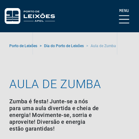
Porto de Leixões
>
Dia do Porto de Leixões
>
Aula de Zumba
AULA DE ZUMBA
Zumba é festa! Junte-se a nós
para uma aula divertida e cheia de
energia! Movimente-se, sorria e
aproveite! Diversão e energia
estão garantidas!